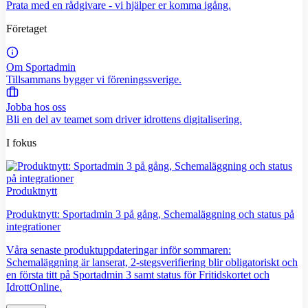
Prata med en rådgivare - vi hjälper er komma igång.
Företaget
Om Sportadmin
Tillsammans bygger vi föreningssverige.
Jobba hos oss
Bli en del av teamet som driver idrottens digitalisering.
I fokus
Produktnytt
Produktnytt: Sportadmin 3 på gång, Schemaläggning och status på
integrationer
Våra senaste produktuppdateringar inför sommaren:
Schemaläggning är lanserat, 2-stegsverifiering blir obligatoriskt och
en första titt på Sportadmin 3 samt status för Fritidskortet och
IdrottOnline.