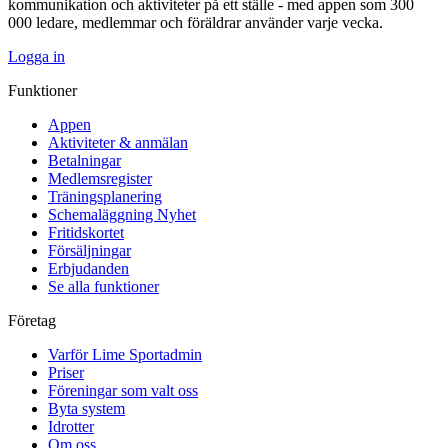
kommunikation och aktiviteter på ett ställe - med appen som 300
000 ledare, medlemmar och föräldrar använder varje vecka.
Logga in
Funktioner
Appen
Aktiviteter & anmälan
Betalningar
Medlemsregister
Träningsplanering
Schemaläggning
Nyhet
Fritidskortet
Försäljningar
Erbjudanden
Se alla funktioner
Företag
Varför Lime Sportadmin
Priser
Föreningar som valt oss
Byta system
Idrotter
Om oss