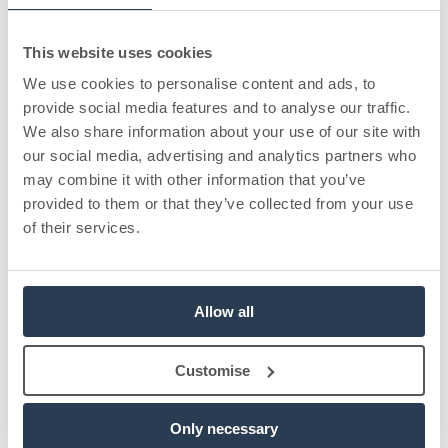
alla betalflöden och Mina Sidor blir inloggningsknapp på
föreningshemsidan. Här är de senaste nyheterna från Sportadmin.
This website uses cookies
Läs mer
→
We use cookies to personalise content and ads, to
provide social media features and to analyse our traffic.
Produktnytt
We also share information about your use of our site with
28 april 2026
our social media, advertising and analytics partners who
5 min
may combine it with other information that you’ve
provided to them or that they’ve collected from your use
Vanliga frågor & svar om nya
of their services.
Familjemedlemskap
De vanligaste frågorna och svaren om nya Familjemedlemskap,
samlade från vårt webinar: vem som ingår i en familj, vem som
Allow all
betalar och hur aviseringar och inställningar fungerar.
Läs mer
→
Customise
Produktnytt
Only necessary