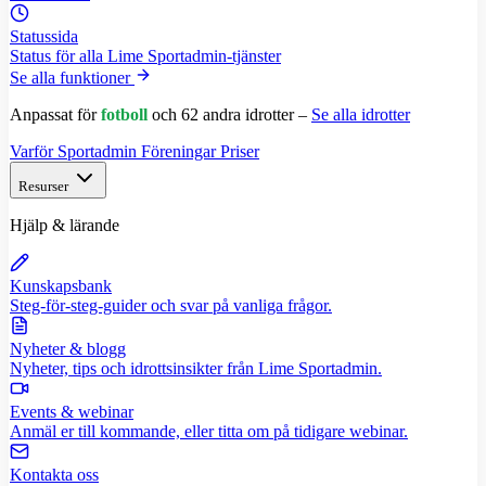
Statussida
Status för alla Lime Sportadmin-tjänster
Se alla funktioner
Anpassat för
fotboll
och 62 andra idrotter –
Se alla idrotter
Varför Sportadmin
Föreningar
Priser
Resurser
Hjälp & lärande
Kunskapsbank
Steg-för-steg-guider och svar på vanliga frågor.
Nyheter & blogg
Nyheter, tips och idrottsinsikter från Lime Sportadmin.
Events & webinar
Anmäl er till kommande, eller titta om på tidigare webinar.
Kontakta oss