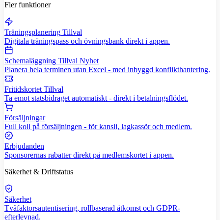
Fler funktioner
Träningsplanering
Tillval
Digitala träningspass och övningsbank direkt i appen.
Schemaläggning
Tillval
Nyhet
Planera hela terminen utan Excel - med inbyggd konflikthantering.
Fritidskortet
Tillval
Ta emot statsbidraget automatiskt - direkt i betalningsflödet.
Försäljningar
Full koll på försäljningen - för kansli, lagkassör och medlem.
Erbjudanden
Sponsorernas rabatter direkt på medlemskortet i appen.
Säkerhet & Driftstatus
Säkerhet
Tvåfaktorsautentisering, rollbaserad åtkomst och GDPR-
efterlevnad.