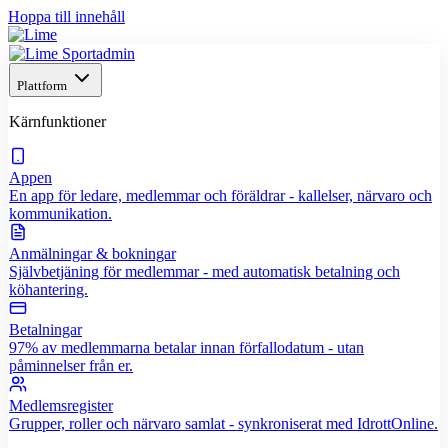
Hoppa till innehåll
Plattform
Kärnfunktioner
Appen
En app för ledare, medlemmar och föräldrar - kallelser, närvaro och
kommunikation.
Anmälningar & bokningar
Självbetjäning för medlemmar - med automatisk betalning och
köhantering.
Betalningar
97% av medlemmarna betalar innan förfallodatum - utan
påminnelser från er.
Medlemsregister
Grupper, roller och närvaro samlat - synkroniserat med IdrottOnline.