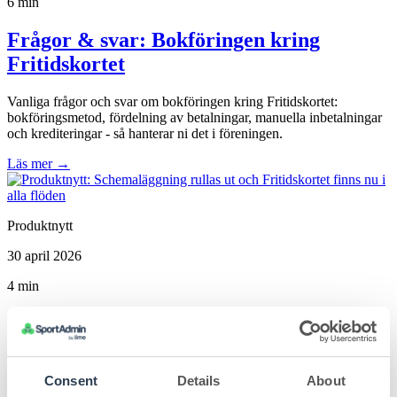
6 min
Frågor & svar: Bokföringen kring
Fritidskortet
Vanliga frågor och svar om bokföringen kring Fritidskortet:
bokföringsmetod, fördelning av betalningar, manuella inbetalningar
och krediteringar - så hanterar ni det i föreningen.
Läs mer
→
Produktnytt
30 april 2026
4 min
Produktnytt: Schemaläggning rullas ut
och Fritidskortet finns nu i alla flöden
Consent
Details
About
Nu släpper vi nya funktionen Schemaläggning, Fritidskortet finns i