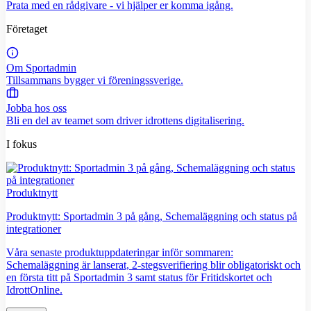
Prata med en rådgivare - vi hjälper er komma igång.
Företaget
Om Sportadmin
Tillsammans bygger vi föreningssverige.
Jobba hos oss
Bli en del av teamet som driver idrottens digitalisering.
I fokus
Produktnytt
Produktnytt: Sportadmin 3 på gång, Schemaläggning och status på
integrationer
Våra senaste produktuppdateringar inför sommaren:
Schemaläggning är lanserat, 2-stegsverifiering blir obligatoriskt och
en första titt på Sportadmin 3 samt status för Fritidskortet och
IdrottOnline.