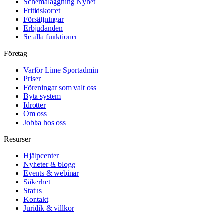
Schemaläggning
Nyhet
Fritidskortet
Försäljningar
Erbjudanden
Se alla funktioner
Företag
Varför Lime Sportadmin
Priser
Föreningar som valt oss
Byta system
Idrotter
Om oss
Jobba hos oss
Resurser
Hjälpcenter
Nyheter & blogg
Events & webinar
Säkerhet
Status
Kontakt
Juridik & villkor