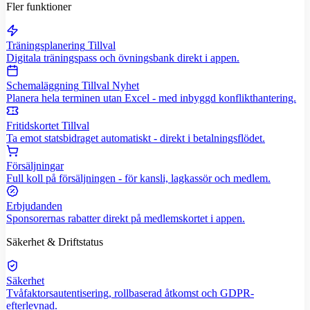
Fler funktioner
Träningsplanering
Tillval
Digitala träningspass och övningsbank direkt i appen.
Schemaläggning
Tillval
Nyhet
Planera hela terminen utan Excel - med inbyggd konflikthantering.
Fritidskortet
Tillval
Ta emot statsbidraget automatiskt - direkt i betalningsflödet.
Försäljningar
Full koll på försäljningen - för kansli, lagkassör och medlem.
Erbjudanden
Sponsorernas rabatter direkt på medlemskortet i appen.
Säkerhet & Driftstatus
Säkerhet
Tvåfaktorsautentisering, rollbaserad åtkomst och GDPR-
efterlevnad.