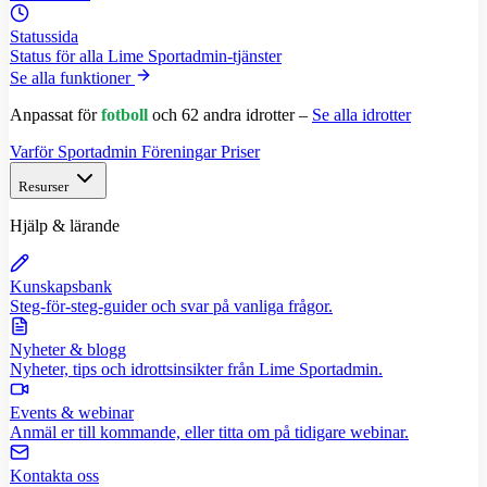
Statussida
Status för alla Lime Sportadmin-tjänster
Se alla funktioner
Anpassat för
fotboll
och 62 andra idrotter –
Se alla idrotter
Varför Sportadmin
Föreningar
Priser
Resurser
Hjälp & lärande
Kunskapsbank
Steg-för-steg-guider och svar på vanliga frågor.
Nyheter & blogg
Nyheter, tips och idrottsinsikter från Lime Sportadmin.
Events & webinar
Anmäl er till kommande, eller titta om på tidigare webinar.
Kontakta oss