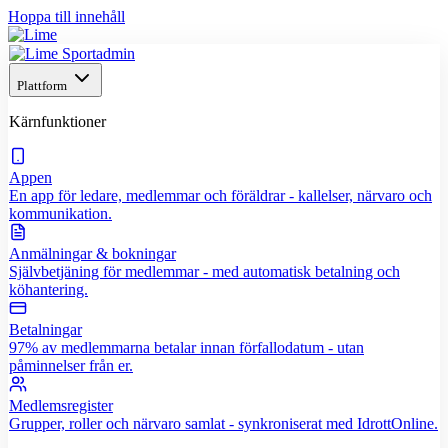
Hoppa till innehåll
Plattform
Kärnfunktioner
Appen
En app för ledare, medlemmar och föräldrar - kallelser, närvaro och
kommunikation.
Anmälningar & bokningar
Självbetjäning för medlemmar - med automatisk betalning och
köhantering.
Betalningar
97% av medlemmarna betalar innan förfallodatum - utan
påminnelser från er.
Medlemsregister
Grupper, roller och närvaro samlat - synkroniserat med IdrottOnline.