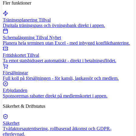
Fler funktioner
Träningsplanering
Tillval
Digitala träningspass och övningsbank direkt i appen.
Schemaläggning
Tillval
Nyhet
Planera hela terminen utan Excel - med inbyggd konflikthantering.
Fritidskortet
Tillval
Ta emot statsbidraget automatiskt - direkt i betalningsflödet.
Försäljningar
Full koll på försäljningen - för kansli, lagkassör och medlem.
Erbjudanden
Sponsorernas rabatter direkt på medlemskortet i appen.
Säkerhet & Driftstatus
Säkerhet
Tvåfaktorsautentisering, rollbaserad åtkomst och GDPR-
efterlevnad.