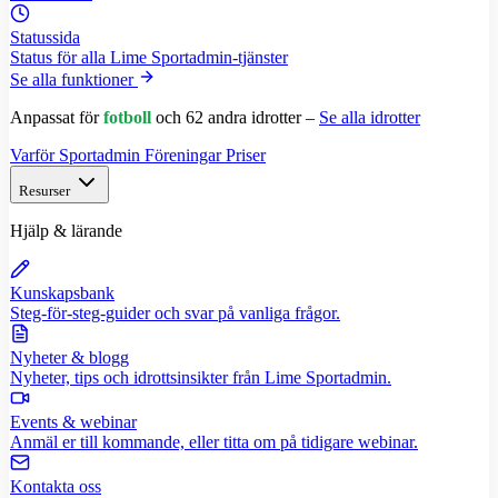
Statussida
Status för alla Lime Sportadmin-tjänster
Se alla funktioner
Anpassat för
fotboll
och 62 andra idrotter –
Se alla idrotter
Varför Sportadmin
Föreningar
Priser
Resurser
Hjälp & lärande
Kunskapsbank
Steg-för-steg-guider och svar på vanliga frågor.
Nyheter & blogg
Nyheter, tips och idrottsinsikter från Lime Sportadmin.
Events & webinar
Anmäl er till kommande, eller titta om på tidigare webinar.
Kontakta oss