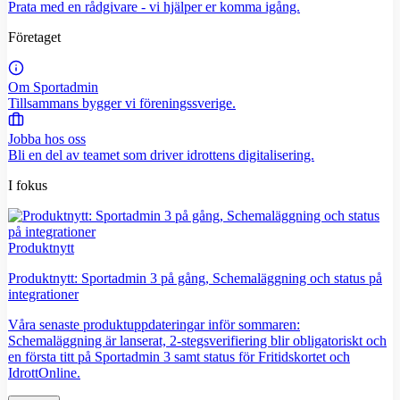
Prata med en rådgivare - vi hjälper er komma igång.
Företaget
Om Sportadmin
Tillsammans bygger vi föreningssverige.
Jobba hos oss
Bli en del av teamet som driver idrottens digitalisering.
I fokus
Produktnytt
Produktnytt: Sportadmin 3 på gång, Schemaläggning och status på
integrationer
Våra senaste produktuppdateringar inför sommaren:
Schemaläggning är lanserat, 2-stegsverifiering blir obligatoriskt och
en första titt på Sportadmin 3 samt status för Fritidskortet och
IdrottOnline.