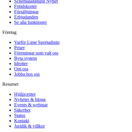
Schemaläggning
Nyhet
Fritidskortet
Försäljningar
Erbjudanden
Se alla funktioner
Företag
Varför Lime Sportadmin
Priser
Föreningar som valt oss
Byta system
Idrotter
Om oss
Jobba hos oss
Resurser
Hjälpcenter
Nyheter & blogg
Events & webinar
Säkerhet
Status
Kontakt
Juridik & villkor