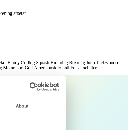
örening arbetar.
ykel
Bandy
Curling
Squash
Brottning
Boxning
Judo
Taekwondo
ng
Motorsport
Golf
Amerikansk fotboll
Futsal
och fler...
About