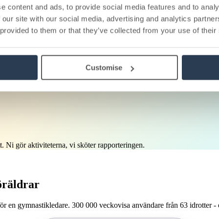
e content and ads, to provide social media features and to analy
behörigheter per lag - utan att kansliet behöver vara inblandad.
 our site with our social media, advertising and analytics partn
 provided to them or that they’ve collected from your use of their
Customise
 med automatisk betalning. Fungerar lika bra för lag- som individuell id
t. Ni gör aktiviteterna, vi sköter rapporteringen.
öräldrar
r en gymnastikledare. 300 000 veckovisa användare från 63 idrotter - o