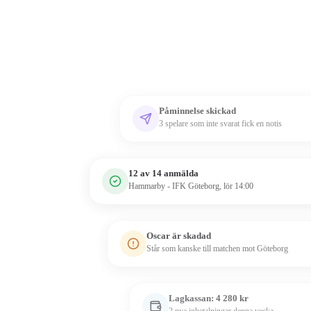
Påminnelse skickad
3 spelare som inte svarat fick en notis
12 av 14 anmälda
Hammarby - IFK Göteborg, lör 14:00
Oscar är skadad
Står som kanske till matchen mot Göteborg
Lagkassan: 4 280 kr
2 nya inbetalningar denna vecka