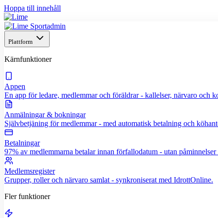
Hoppa till innehåll
Plattform
Kärnfunktioner
Appen
En app för ledare, medlemmar och föräldrar - kallelser, närvaro och
Anmälningar & bokningar
Självbetjäning för medlemmar - med automatisk betalning och köhant
Betalningar
97% av medlemmarna betalar innan förfallodatum - utan påminnelser f
Medlemsregister
Grupper, roller och närvaro samlat - synkroniserat med IdrottOnline.
Fler funktioner