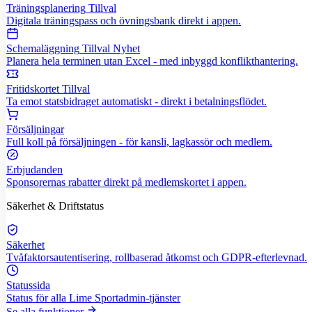
Träningsplanering
Tillval
Digitala träningspass och övningsbank direkt i appen.
Schemaläggning
Tillval
Nyhet
Planera hela terminen utan Excel - med inbyggd konflikthantering.
Fritidskortet
Tillval
Ta emot statsbidraget automatiskt - direkt i betalningsflödet.
Försäljningar
Full koll på försäljningen - för kansli, lagkassör och medlem.
Erbjudanden
Sponsorernas rabatter direkt på medlemskortet i appen.
Säkerhet & Driftstatus
Säkerhet
Tvåfaktorsautentisering, rollbaserad åtkomst och GDPR-efterlevnad.
Statussida
Status för alla Lime Sportadmin-tjänster
Se alla funktioner