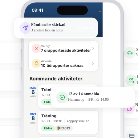
09:41
LEDARVY
Påminnelse skickad
F2013
Växla vy
3 spelare fick en notis
Viktigt
S
7 orapporterade aktiviteter
5
Arvode
10 tidrapporter saknas
Kommande aktiviteter
MÅN
Träning
Pågående
6
12 av 14 anmälda
17:00 - 18:30
|
Aggarpsvallen
AUG
Hammarby - IFK, lör 14:00
Ebba
F2013
N
T
ONS
Träning
8
17:00 - 18:30
|
Aggarpsvallen
AUG
Ebba
F2013