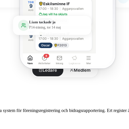
TOR
Eskilsminne IF
9
17:00 - 18:30
|
Aggarpsvallen
AUG
Jag vill ha skjuts
Oscar
F2013
Liam tackade ja
P14-träning, tor 14 maj
TOR
Eskilsminne IF
9
17:00 - 18:30
|
Aggarpsvallen
AUG
Oscar
F2013
8
Hem
Aktiviteter
Inkorg
Lagkassa
Mer
Ledare
Medlem
 system för föreningsregistrering och bidragsrapportering. Ert register