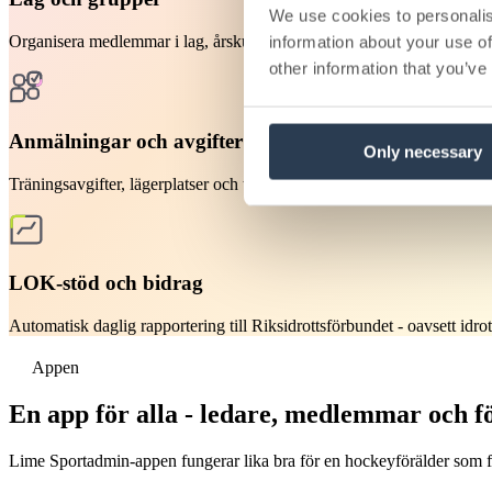
We use cookies to personalis
Organisera medlemmar i lag, årskullar och träningsgrupper. Roller och 
information about your use of
other information that you’ve
Anmälningar och avgifter
Only necessary
Träningsavgifter, lägerplatser och tävlingsanmälningar - självbetjäning
LOK-stöd och bidrag
Automatisk daglig rapportering till Riksidrottsförbundet - oavsett idrot
Appen
En app för alla - ledare, medlemmar och f
Lime Sportadmin-appen fungerar lika bra för en hockeyförälder som fö