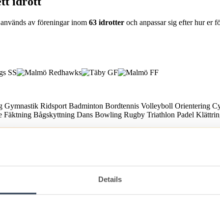
tt idrott
min används av föreningar inom
63 idrotter
och anpassar sig efter hur er f
ng
Gymnastik
Ridsport
Badminton
Bordtennis
Volleyboll
Orientering
C
te
Fäktning
Bågskyttning
Dans
Bowling
Rugby
Triathlon
Padel
Klättri
ning täcker Lime Sportadmin hela föreningens administration.
Details