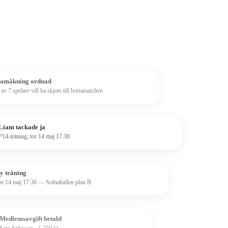
amåkning ordnad
 av 7 spelare vill ha skjuts till bortamatchen
Liam tackade ja
P14-träning, tor 14 maj 17:30
y träning
or 14 maj 17:30 — Solnahallen plan B
Medlemsavgift betald
Sara Eriksson · 1 250 kr