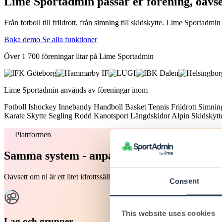
Lime Sportadmin passar er förening, oavse
Från fotboll till friidrott, från simning till skidskytte. Lime Sportad
Boka demo
Se alla funktioner
Över 1 700 föreningar litar på Lime Sportadmin
Lime Sportadmin används av föreningar inom
Fotboll
Ishockey
Innebandy
Handboll
Basket
Tennis
Friidrott
Simni
Karate
Skytte
Segling
Rodd
Kanotsport
Längdskidor
Alpin
Skidskyt
Plattformen
Samma system - anpassat för er idrott
Oavsett om ni är ett litet idrottssällskap eller en stor multisportföre
Consent
This website uses cookies
Lag och grupper