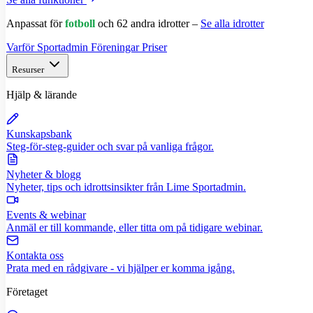
Anpassat för
fotboll
och 62 andra idrotter –
Se alla idrotter
Varför Sportadmin
Föreningar
Priser
Resurser
Hjälp & lärande
Kunskapsbank
Steg-för-steg-guider och svar på vanliga frågor.
Nyheter & blogg
Nyheter, tips och idrottsinsikter från Lime Sportadmin.
Events & webinar
Anmäl er till kommande, eller titta om på tidigare webinar.
Kontakta oss
Prata med en rådgivare - vi hjälper er komma igång.
Företaget