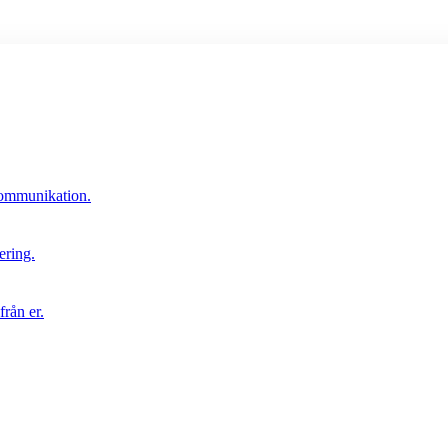
 kommunikation.
ering.
rån er.