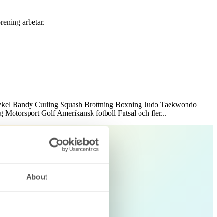
örening arbetar.
ykel
Bandy
Curling
Squash
Brottning
Boxning
Judo
Taekwondo
ng
Motorsport
Golf
Amerikansk fotboll
Futsal
och fler...
About