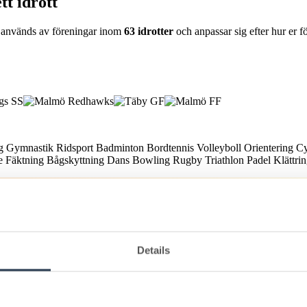
tt idrott
min används av föreningar inom
63 idrotter
och anpassar sig efter hur er f
ng
Gymnastik
Ridsport
Badminton
Bordtennis
Volleyboll
Orientering
C
te
Fäktning
Bågskyttning
Dans
Bowling
Rugby
Triathlon
Padel
Klättri
ning täcker Lime Sportadmin hela föreningens administration.
Details