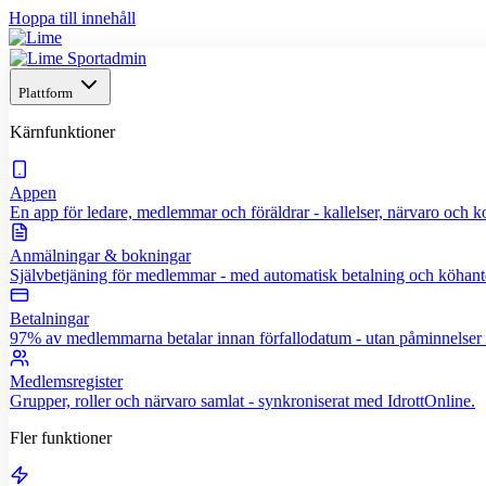
Hoppa till innehåll
Plattform
Kärnfunktioner
Appen
En app för ledare, medlemmar och föräldrar - kallelser, närvaro och
Anmälningar & bokningar
Självbetjäning för medlemmar - med automatisk betalning och köhant
Betalningar
97% av medlemmarna betalar innan förfallodatum - utan påminnelser f
Medlemsregister
Grupper, roller och närvaro samlat - synkroniserat med IdrottOnline.
Fler funktioner