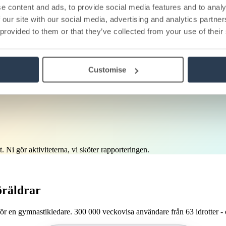
e content and ads, to provide social media features and to analy
behörigheter per lag - utan att kansliet behöver vara inblandad.
 our site with our social media, advertising and analytics partn
 provided to them or that they’ve collected from your use of their
Customise
 med automatisk betalning. Fungerar lika bra för lag- som individuell id
t. Ni gör aktiviteterna, vi sköter rapporteringen.
öräldrar
r en gymnastikledare. 300 000 veckovisa användare från 63 idrotter - o