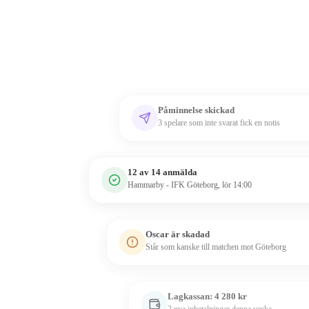
Påminnelse skickad
3 spelare som inte svarat fick en notis
12 av 14 anmälda
Hammarby - IFK Göteborg, lör 14:00
Oscar är skadad
Står som kanske till matchen mot Göteborg
Lagkassan: 4 280 kr
2 nya inbetalningar denna vecka