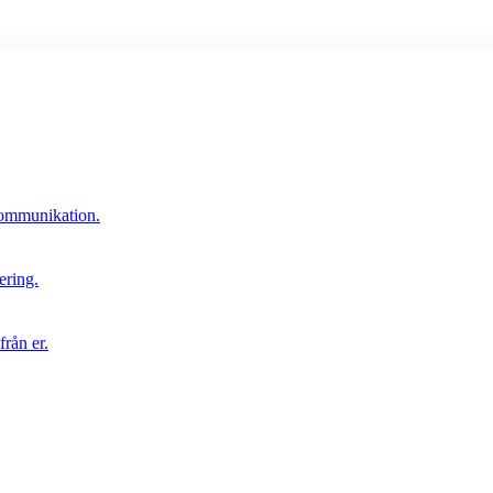
 kommunikation.
ering.
rån er.