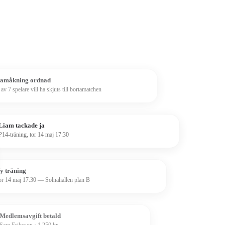
amåkning ordnad
 av 7 spelare vill ha skjuts till bortamatchen
Liam tackade ja
P14-träning, tor 14 maj 17:30
y träning
or 14 maj 17:30 — Solnahallen plan B
Medlemsavgift betald
Sara Eriksson · 1 250 kr