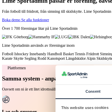
Lime Sportadmin passar er förening, oavse
Från fotboll till friidrott, från simning till skidskytte. Lime Sportad
Boka demo
Se alla funktioner
Över 1 700 föreningar litar på Lime Sportadmin
Lime Sportadmin används av föreningar inom
Fotboll
Ishockey
Innebandy
Handboll
Basket
Tennis
Friidrott
Simni
Karate
Skytte
Segling
Rodd
Kanotsport
Längdskidor
Alpin
Skidskyt
Plattformen
Samma system - anpassat för er idrott
Oavsett om ni är ett litet idrottssällskap eller en stor multisportföre
Consent
This website uses cookies
Lag och grupper