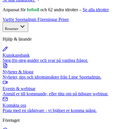
Anpassat för
fotboll
och 62 andra idrotter –
Se alla idrotter
Varför Sportadmin
Föreningar
Priser
Resurser
Hjälp & lärande
Kunskapsbank
Steg-för-steg-guider och svar på vanliga frågor.
Nyheter & blogg
Nyheter, tips och idrottsinsikter från Lime Sportadmin.
Events & webinar
Anmäl er till kommande, eller titta om på tidigare webinar.
Kontakta oss
Prata med en rådgivare - vi hjälper er komma igång.
Företaget