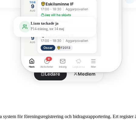
TOR
Eskilsminne IF
9
17:00 - 18:30
|
Aggarpsvallen
AUG
Jag vill ha skjuts
Oscar
F2013
Liam tackade ja
P14-träning, tor 14 maj
TOR
Eskilsminne IF
9
17:00 - 18:30
|
Aggarpsvallen
AUG
Oscar
F2013
8
Hem
Aktiviteter
Inkorg
Lagkassa
Mer
Ledare
Medlem
 system för föreningsregistrering och bidragsrapportering. Ert register