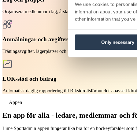
We use cookies to personalis
Organisera medlemmar i lag, årskullar och träningsgrupper. Roller och 
information about your use of
other information that you’ve
Anmälningar och avgifter
Only necessary
Träningsavgifter, lägerplatser och tävlingsanmälningar - självbetjäning
LOK-stöd och bidrag
Automatisk daglig rapportering till Riksidrottsförbundet - oavsett idrot
Appen
En app för alla - ledare, medlemmar och f
Lime Sportadmin-appen fungerar lika bra för en hockeyförälder som fö