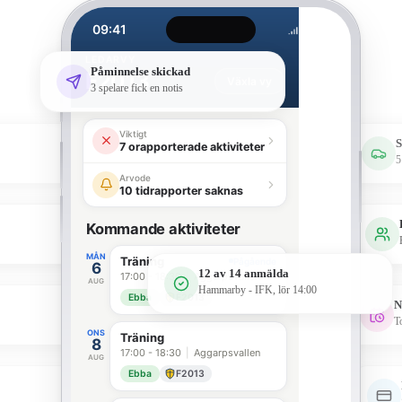
09:41
LEDARVY
Påminnelse skickad
F2013
Växla vy
3 spelare fick en notis
Viktigt
S
7 orapporterade aktiviteter
5
Arvode
10 tidrapporter saknas
Kommande aktiviteter
MÅN
Träning
Pågående
6
12 av 14 anmälda
17:00 - 18:30
|
Aggarpsvallen
AUG
Hammarby - IFK, lör 14:00
Ebba
F2013
N
T
ONS
Träning
8
17:00 - 18:30
|
Aggarpsvallen
AUG
Ebba
F2013