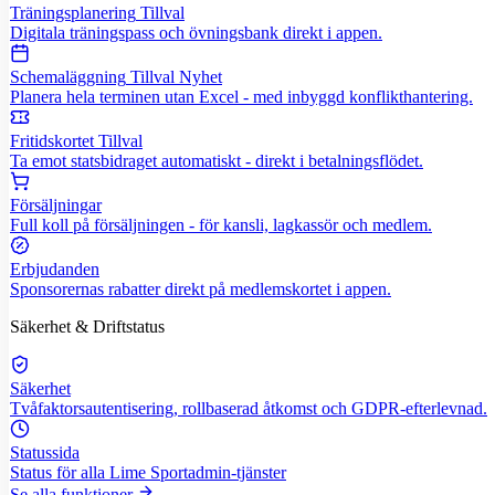
Träningsplanering
Tillval
Digitala träningspass och övningsbank direkt i appen.
Schemaläggning
Tillval
Nyhet
Planera hela terminen utan Excel - med inbyggd konflikthantering.
Fritidskortet
Tillval
Ta emot statsbidraget automatiskt - direkt i betalningsflödet.
Försäljningar
Full koll på försäljningen - för kansli, lagkassör och medlem.
Erbjudanden
Sponsorernas rabatter direkt på medlemskortet i appen.
Säkerhet & Driftstatus
Säkerhet
Tvåfaktorsautentisering, rollbaserad åtkomst och GDPR-efterlevnad.
Statussida
Status för alla Lime Sportadmin-tjänster
Se alla funktioner