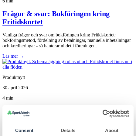
6 min
Frågor & svar: Bokföringen kring
Fritidskortet
Vanliga frågor och svar om bokföringen kring Fritidskortet:
bokföringsmetod, fördelning av betalningar, manuella inbetalningar
och krediteringar - så hanterar ni det i föreningen.
Läs mer
→
Produktnytt
30 april 2026
4 min
Produktnytt: Schemaläggning rullas ut
och Fritidskortet finns nu i alla flöden
Consent
Details
About
Nu släpper vi nya funktionen Schemaläggning, Fritidskortet finns i