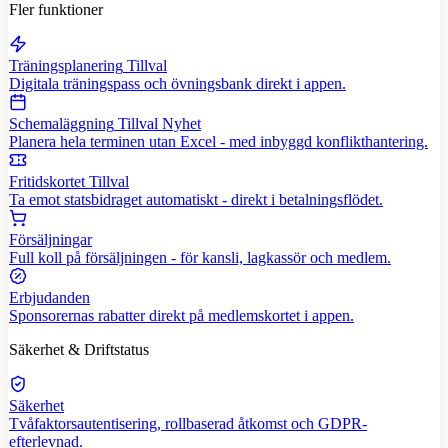
Fler funktioner
Träningsplanering
Tillval
Digitala träningspass och övningsbank direkt i appen.
Schemaläggning
Tillval
Nyhet
Planera hela terminen utan Excel - med inbyggd konflikthantering.
Fritidskortet
Tillval
Ta emot statsbidraget automatiskt - direkt i betalningsflödet.
Försäljningar
Full koll på försäljningen - för kansli, lagkassör och medlem.
Erbjudanden
Sponsorernas rabatter direkt på medlemskortet i appen.
Säkerhet & Driftstatus
Säkerhet
Tvåfaktorsautentisering, rollbaserad åtkomst och GDPR-
efterlevnad.