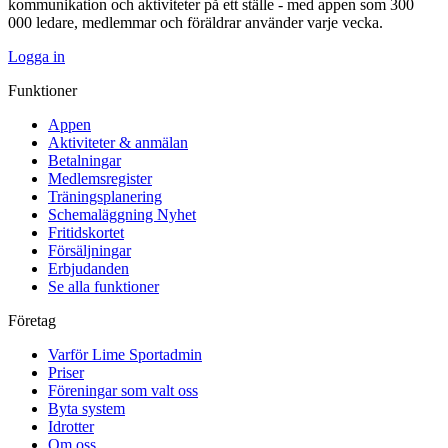
kommunikation och aktiviteter på ett ställe - med appen som 300
000 ledare, medlemmar och föräldrar använder varje vecka.
Logga in
Funktioner
Appen
Aktiviteter & anmälan
Betalningar
Medlemsregister
Träningsplanering
Schemaläggning
Nyhet
Fritidskortet
Försäljningar
Erbjudanden
Se alla funktioner
Företag
Varför Lime Sportadmin
Priser
Föreningar som valt oss
Byta system
Idrotter
Om oss