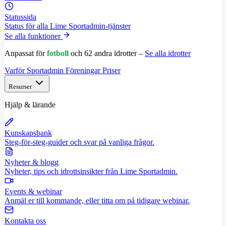
Statussida
Status för alla Lime Sportadmin-tjänster
Se alla funktioner
Anpassat för
fotboll
och 62 andra idrotter –
Se alla idrotter
Varför Sportadmin
Föreningar
Priser
Resurser
Hjälp & lärande
Kunskapsbank
Steg-för-steg-guider och svar på vanliga frågor.
Nyheter & blogg
Nyheter, tips och idrottsinsikter från Lime Sportadmin.
Events & webinar
Anmäl er till kommande, eller titta om på tidigare webinar.
Kontakta oss