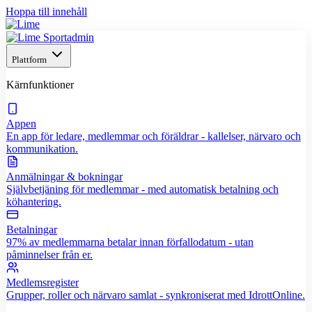
Hoppa till innehåll
Plattform
Kärnfunktioner
Appen
En app för ledare, medlemmar och föräldrar - kallelser, närvaro och
kommunikation.
Anmälningar & bokningar
Självbetjäning för medlemmar - med automatisk betalning och
köhantering.
Betalningar
97% av medlemmarna betalar innan förfallodatum - utan
påminnelser från er.
Medlemsregister
Grupper, roller och närvaro samlat - synkroniserat med IdrottOnline.