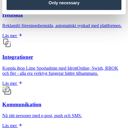
Only necessary
Hemsida
Reklamfri föreningshemsida, automatiskt synkad med plattformen.
Läs mer
Integrationer
Koppla ihop Lime Sportadmin med IdrottOnline, Swish, RBOK
och fler - alla era verktyg fungerar bättre tillsammans.
Läs mer
Kommunikation
Nå rätt personer med e-post, push och SMS.
Läs mer