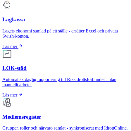
Lagkassa
Lagets ekonomi samlad på ett ställe - ersätter Excel och privata
Swish-konton.
Läs mer
LOK-stöd
Automatisk daglig rapportering till Riksidrottsförbundet - utan
manuellt arbete.
Läs mer
Medlemsregister
Grupper, roller och närvaro samlat - synkroniserat med IdrottOnline.