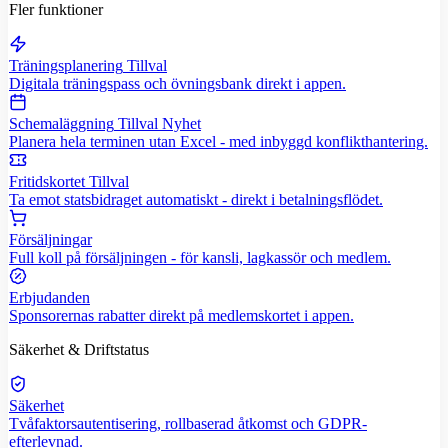
Fler funktioner
Träningsplanering
Tillval
Digitala träningspass och övningsbank direkt i appen.
Schemaläggning
Tillval
Nyhet
Planera hela terminen utan Excel - med inbyggd konflikthantering.
Fritidskortet
Tillval
Ta emot statsbidraget automatiskt - direkt i betalningsflödet.
Försäljningar
Full koll på försäljningen - för kansli, lagkassör och medlem.
Erbjudanden
Sponsorernas rabatter direkt på medlemskortet i appen.
Säkerhet & Driftstatus
Säkerhet
Tvåfaktorsautentisering, rollbaserad åtkomst och GDPR-
efterlevnad.