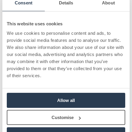
Consent
Details
About
97% av era medlemmar betalar innan förfallodatum - utan att ni
lyfter ett finger.
This website uses cookies
Läs mer
We use cookies to personalise content and ads, to
provide social media features and to analyse our traffic.
We also share information about your use of our site with
Fritidskortet
our social media, advertising and analytics partners who
Ta emot kommunala bidragskort helautomatiskt - utan ett enda
may combine it with other information that you’ve
manuellt steg. Tillval.
provided to them or that they’ve collected from your use
of their services.
Läs mer
Försäljningar
Allow all
Sälj lotter och produkter med automatisk betalning och full koll på
intäkterna - från beställning till leverans.
Customise
Läs mer