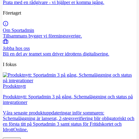
Prata med en rådgivare - vi hjälper er komma igång.
Företaget
Om Sportadmin
Tillsammans bygger vi föreningssverige.
Jobba hos oss
Bli en del av teamet som driver idrottens digitalisering.
I fokus
Produktnytt
Produktnytt: Sportadmin 3 på gång, Schemaläggning och status på
integrationer
Våra senaste produktuppdateringar inför sommaren:
Schemaläggning är lanserat, 2-stegsverifiering blir obligatoriskt och
en första titt på Sportadmin 3 samt status för Fritidskortet och
IdrottOnline.