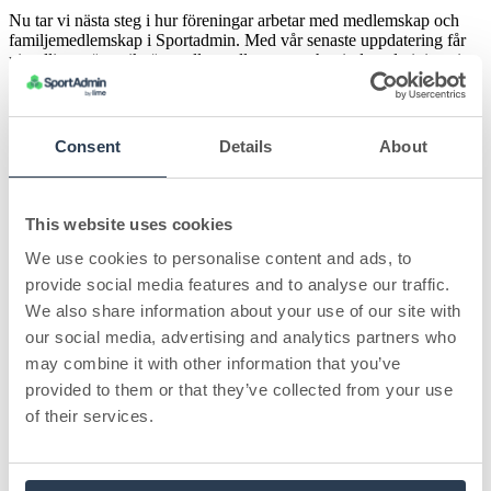
Nu tar vi nästa steg i hur föreningar arbetar med medlemskap och
familjemedlemskap i Sportadmin. Med vår senaste uppdatering får
ni tydligare översikt över alla medlemmar och mindre administration
både för föreningen, medlemmarna och familjerna!
Ni hittar inom
kort en helt ny medlemslista under Personregister →
Medlemmar
i Sportadmin där ni kan se alla medlemmar i
föreningen. Här ser ni direkt:
Consent
Details
About
Vilka som är medlemmar i föreningen
Antalet medlemmar per år
This website uses cookies
När medlemskapet blev giltigt
We use cookies to personalise content and ads, to
provide social media features and to analyse our traffic.
Typ av medlemskap (individuellt eller familj)
We also share information about your use of our site with
Vill ni göra ett
utskick till alla medlemmar kan
ni enkelt
our social media, advertising and analytics partners who
klicka på
“Gör utskick” > klart
! Ni kan också
exportera
may combine it with other information that you’ve
listan
för vidare hantering - perfekt inför årsmöten eller
rapportering.
provided to them or that they’ve collected from your use
of their services.
Och bäst av allt: listan är alltid uppdaterad baserat på betalda
medlemskap. Inga fler manuella sökningar eller dubbletter.
Nya Familjemedlemskap: Fler