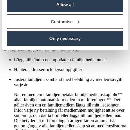
Allow all
medlemmar, mindre administration
Även Familjemedlemskapet har fått
Customise
en uppdatering som ska ge er i föreningen bättre översikt, samtidigt
som administrationen minskar. Med det nya sättet att hantera familjer
i Sportadmin kan familjerna** själva hantera sina familjemedlemmar
Only necessary
och få en samlad översikt över alla betalningar och rabatter.
Med uppdateringen kan familjerna själva:
Lägga till, ändra och uppdatera familjemedlemmar
Hantera adresser och personuppgifter
Justera familjen i samband med betalning av medlemsavgift
varje år
När en medlem i familjen betalar familjemedlemskap blir**
alla i familjen automatiskt medlemmar i föreningen**. Det
gäller även om en familjemedlem läggs till mitt i säsongen.
Inför varje ny betalning får medlemmen möjlighet att se över
sin familj, och där ta bort eller lägga till familjemedlemmar.
Det betyder att ni i föreningen årligen får en automatisk
genomgång av alla familjemedlemskap så att medlemslistorna