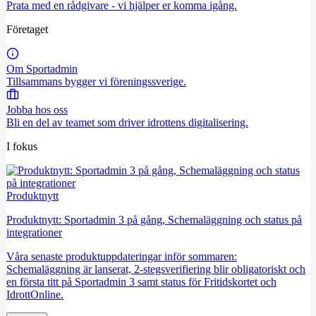
Prata med en rådgivare - vi hjälper er komma igång.
Företaget
Om Sportadmin
Tillsammans bygger vi föreningssverige.
Jobba hos oss
Bli en del av teamet som driver idrottens digitalisering.
I fokus
Produktnytt
Produktnytt: Sportadmin 3 på gång, Schemaläggning och status på
integrationer
Våra senaste produktuppdateringar inför sommaren:
Schemaläggning är lanserat, 2-stegsverifiering blir obligatoriskt och
en första titt på Sportadmin 3 samt status för Fritidskortet och
IdrottOnline.