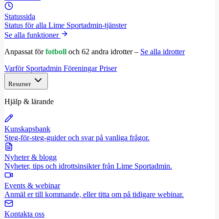
Statussida
Status för alla Lime Sportadmin-tjänster
Se alla funktioner
Anpassat för
fotboll
och 62 andra idrotter –
Se alla idrotter
Varför Sportadmin
Föreningar
Priser
Resurser
Hjälp & lärande
Kunskapsbank
Steg-för-steg-guider och svar på vanliga frågor.
Nyheter & blogg
Nyheter, tips och idrottsinsikter från Lime Sportadmin.
Events & webinar
Anmäl er till kommande, eller titta om på tidigare webinar.
Kontakta oss