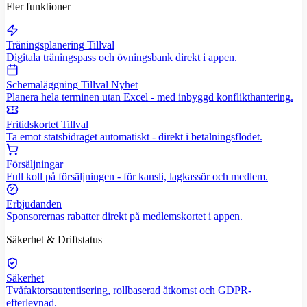
Fler funktioner
Träningsplanering
Tillval
Digitala träningspass och övningsbank direkt i appen.
Schemaläggning
Tillval
Nyhet
Planera hela terminen utan Excel - med inbyggd konflikthantering.
Fritidskortet
Tillval
Ta emot statsbidraget automatiskt - direkt i betalningsflödet.
Försäljningar
Full koll på försäljningen - för kansli, lagkassör och medlem.
Erbjudanden
Sponsorernas rabatter direkt på medlemskortet i appen.
Säkerhet & Driftstatus
Säkerhet
Tvåfaktorsautentisering, rollbaserad åtkomst och GDPR-
efterlevnad.