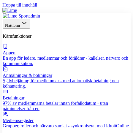
Hoppa till innehåll
Plattform
Kärnfunktioner
Appen
En app för ledare, medlemmar och föräldrar - kallelser, närvaro och
kommunikation.
Anmälningar & bokningar
Självbetjäning för medlemmar - med automatisk betalning och
köhantering.
Betalningar
97% av medlemmarna betalar innan förfallodatum - utan
påminnelser från er.
Medlemsregister
Grupper, roller och närvaro samlat - synkroniserat med IdrottOnline.