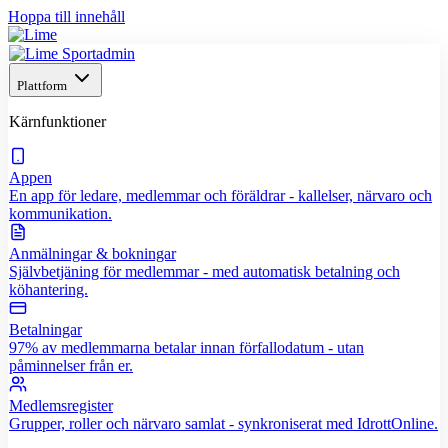
Hoppa till innehåll
Plattform
Kärnfunktioner
Appen
En app för ledare, medlemmar och föräldrar - kallelser, närvaro och
kommunikation.
Anmälningar & bokningar
Självbetjäning för medlemmar - med automatisk betalning och
köhantering.
Betalningar
97% av medlemmarna betalar innan förfallodatum - utan
påminnelser från er.
Medlemsregister
Grupper, roller och närvaro samlat - synkroniserat med IdrottOnline.