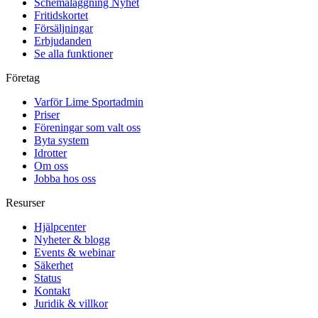
Schemaläggning
Nyhet
Fritidskortet
Försäljningar
Erbjudanden
Se alla funktioner
Företag
Varför Lime Sportadmin
Priser
Föreningar som valt oss
Byta system
Idrotter
Om oss
Jobba hos oss
Resurser
Hjälpcenter
Nyheter & blogg
Events & webinar
Säkerhet
Status
Kontakt
Juridik & villkor