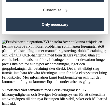
Allt sker sömlöst, och i bakgrunden hanteras bokföring och
rapportering precis som vanligt. Det blir med andra ord ingen extra
Customise
administration, minimal risk för felaktiga betalningar och ingen
manuell hantering - bara en smidig process från start till slut.
En automatiserad lösning för
Only necessary
Fritidskortet – på riktigt
Vi är stolta över att kunna erbjuda en
lösning som på riktigt löser problemen som många föreningar stött
på under hösten. Ingen mer manuell registrering, dubbelbetalningar,
och krånglig OCR-hantering med flera dagars väntetid, utan ett
enkelt, helautomatiserat flöde. Lösningen kommer dessutom fungera
precis lika bra för alla typer av anmälningar, läger och
gruppbokningar där betalning sker direkt. Det är ett viktigt steg
framåt, inte bara för våra föreningar, utan för hela ekosystemet kring
Fritidskortet. Mer information kring funktionaliteten och hur det
kommer att fungera kommer löpande under arbetets gång.
Vi fortsätter vårt samarbete med Försäkringskassan, E-
hälsomyndigheten och Sveriges Föreningssystem för att säkerställa
att övergången till den nya lösningen blir stabil, säker och hållbar på
lång sikt.