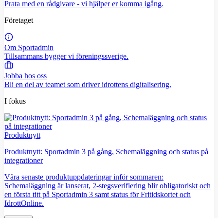
Prata med en rådgivare - vi hjälper er komma igång.
Företaget
Om Sportadmin
Tillsammans bygger vi föreningssverige.
Jobba hos oss
Bli en del av teamet som driver idrottens digitalisering.
I fokus
Produktnytt
Produktnytt: Sportadmin 3 på gång, Schemaläggning och status på
integrationer
Våra senaste produktuppdateringar inför sommaren:
Schemaläggning är lanserat, 2-stegsverifiering blir obligatoriskt och
en första titt på Sportadmin 3 samt status för Fritidskortet och
IdrottOnline.