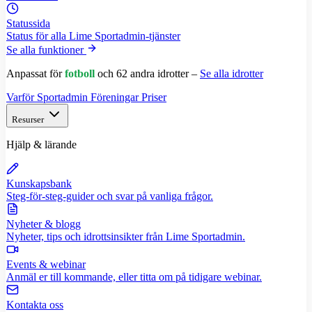
Statussida
Status för alla Lime Sportadmin-tjänster
Se alla funktioner
Anpassat för
fotboll
och 62 andra idrotter –
Se alla idrotter
Varför Sportadmin
Föreningar
Priser
Resurser
Hjälp & lärande
Kunskapsbank
Steg-för-steg-guider och svar på vanliga frågor.
Nyheter & blogg
Nyheter, tips och idrottsinsikter från Lime Sportadmin.
Events & webinar
Anmäl er till kommande, eller titta om på tidigare webinar.
Kontakta oss