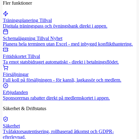
Fler funktioner
Träningsplanering
Tillval
Digitala träningspass och övningsbank direkt i appen.
Schemaläggning
Tillval
Nyhet
Planera hela terminen utan Excel - med inbyggd konflikthantering.
Fritidskortet
Tillval
Ta emot statsbidraget automatiskt - direkt i betalningsflödet.
Försäljningar
Full koll på försäljningen - för kansli, lagkassör och medlem.
Erbjudanden
Sponsorernas rabatter direkt på medlemskortet i appen.
Säkerhet & Driftstatus
Säkerhet
Tvåfaktorsautentisering, rollbaserad åtkomst och GDPR-
efterlevnad.