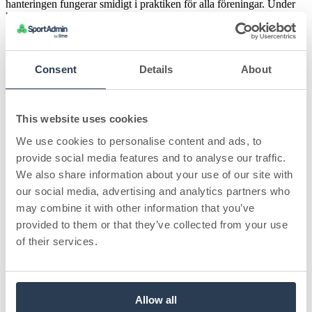
hanteringen fungerar smidigt i praktiken för alla föreningar. Under
hösten har vi tillsammans med myndigheter och branschkollegor
arbetat intensivt med att hitta en lösning som verkligen förenklar.
Den manuella processen som hittills gällt har fungerat helt ok, men
den har också inneburit ett betydande merarbete för många
föreningar.
Consent
Details
About
Nu kan vi äntligen berätta att vi tar täten med en helautomatiserad
integration mot Fritidskortet, som redan finns tillgänglig för test och
planeras att
lanseras brett vid årsskiftet.
This website uses cookies
We use cookies to personalise content and ads, to
Fritidskortet blir en naturlig del av
provide social media features and to analyse our traffic.
betalflödet
We also share information about your use of our site with
our social media, advertising and analytics partners who
I vår nya lösning kan medlemmen välja Fritidskortet
som
betalmedel direkt i betalning, precis som Swish, kort eller
may combine it with other information that you’ve
faktura.
Betalningen signeras tryggt hos Fritidskortet och förs
provided to them or that they’ve collected from your use
därefter automatiskt över till föreningen, utan att någon i föreningen
of their services.
behöver hantera manuella steg eller matchningar.
Om Fritidskortet inte täcker hela avgiften slussas medlemmen
automatiskt tillbaka till betalvyn för att slutföra resten av betalningen
som vanligt.
Allow all