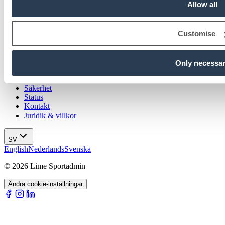
Allow all
Idrotter
Om oss
Jobba hos oss
Customise
Resurser
Hjälpcenter
Only necessa
Nyheter & blogg
Events & webinar
Säkerhet
Status
Kontakt
Juridik & villkor
SV
English
Nederlands
Svenska
© 2026 Lime Sportadmin
Ändra cookie-inställningar