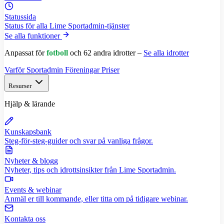
Statussida
Status för alla Lime Sportadmin-tjänster
Se alla funktioner
Anpassat för
fotboll
och 62 andra idrotter –
Se alla idrotter
Varför Sportadmin
Föreningar
Priser
Resurser
Hjälp & lärande
Kunskapsbank
Steg-för-steg-guider och svar på vanliga frågor.
Nyheter & blogg
Nyheter, tips och idrottsinsikter från Lime Sportadmin.
Events & webinar
Anmäl er till kommande, eller titta om på tidigare webinar.
Kontakta oss