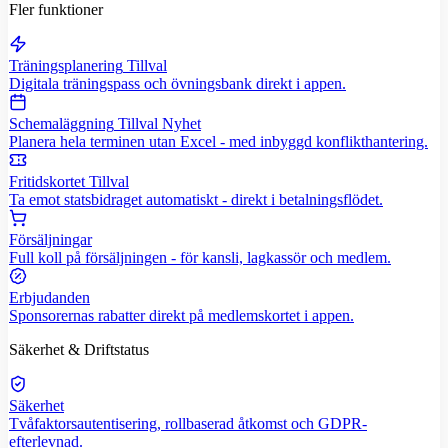
Fler funktioner
Träningsplanering
Tillval
Digitala träningspass och övningsbank direkt i appen.
Schemaläggning
Tillval
Nyhet
Planera hela terminen utan Excel - med inbyggd konflikthantering.
Fritidskortet
Tillval
Ta emot statsbidraget automatiskt - direkt i betalningsflödet.
Försäljningar
Full koll på försäljningen - för kansli, lagkassör och medlem.
Erbjudanden
Sponsorernas rabatter direkt på medlemskortet i appen.
Säkerhet & Driftstatus
Säkerhet
Tvåfaktorsautentisering, rollbaserad åtkomst och GDPR-
efterlevnad.