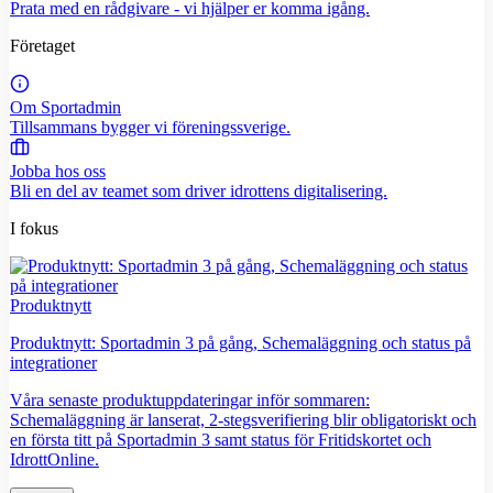
Prata med en rådgivare - vi hjälper er komma igång.
Företaget
Om Sportadmin
Tillsammans bygger vi föreningssverige.
Jobba hos oss
Bli en del av teamet som driver idrottens digitalisering.
I fokus
Produktnytt
Produktnytt: Sportadmin 3 på gång, Schemaläggning och status på
integrationer
Våra senaste produktuppdateringar inför sommaren:
Schemaläggning är lanserat, 2-stegsverifiering blir obligatoriskt och
en första titt på Sportadmin 3 samt status för Fritidskortet och
IdrottOnline.