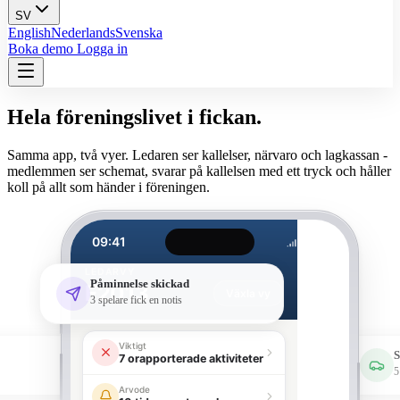
SV
English
Nederlands
Svenska
Boka demo
Logga in
Hela föreningslivet i fickan.
Samma app, två vyer. Ledaren ser kallelser, närvaro och lagkassan -
medlemmen ser schemat, svarar på kallelsen med ett tryck och håller
koll på allt som händer i föreningen.
09:41
LEDARVY
Påminnelse skickad
F2013
Växla vy
3 spelare fick en notis
Viktigt
S
7 orapporterade aktiviteter
5
Arvode