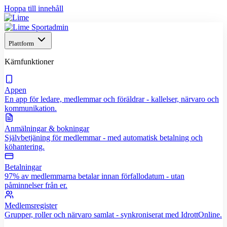
Hoppa till innehåll
Plattform
Kärnfunktioner
Appen
En app för ledare, medlemmar och föräldrar - kallelser, närvaro och
kommunikation.
Anmälningar & bokningar
Självbetjäning för medlemmar - med automatisk betalning och
köhantering.
Betalningar
97% av medlemmarna betalar innan förfallodatum - utan
påminnelser från er.
Medlemsregister
Grupper, roller och närvaro samlat - synkroniserat med IdrottOnline.