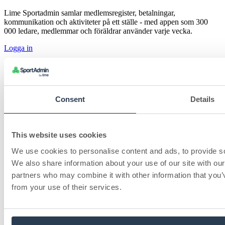
Lime Sportadmin samlar medlemsregister, betalningar,
kommunikation och aktiviteter på ett ställe - med appen som 300
000 ledare, medlemmar och föräldrar använder varje vecka.
Logga in
Funktioner
Appen
Aktiviteter & anmälan
Consent
Details
Betalningar
Medlemsregister
Träningsplanering
Schemaläggning
Nyhet
This website uses cookies
Fritidskortet
Försäljningar
We use cookies to personalise content and ads, to provide soc
Erbjudanden
We also share information about your use of our site with our
Se alla funktioner
partners who may combine it with other information that you’v
Företag
from your use of their services.
Varför Lime Sportadmin
Priser
Föreningar som valt oss
Byta system