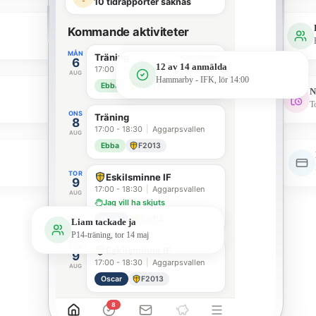
10 tidrapporter saknas
Kommande aktiviteter
MÅN
Träning
Pågående
6
12 av 14 anmälda
17:00 - 18:30
|
Aggarpsvallen
AUG
Hammarby - IFK, lör 14:00
Ebba
F2013
N
T
ONS
Träning
8
17:00 - 18:30
|
Aggarpsvallen
AUG
Ebba
F2013
TOR
Eskilsminne IF
9
17:00 - 18:30
|
Aggarpsvallen
AUG
Jag vill ha skjuts
Oscar
F2013
Liam tackade ja
P14-träning, tor 14 maj
TOR
Eskilsminne IF
9
17:00 - 18:30
|
Aggarpsvallen
AUG
Oscar
F2013
8