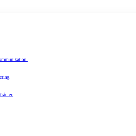
 kommunikation.
ering.
rån er.