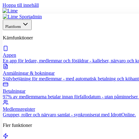
Hoppa till innehåll
Plattform
Kärnfunktioner
Appen
En app för ledare, medlemmar och föräldrar - kallelser, närvaro och
Anmälningar & bokningar
Självbetjäning för medlemmar - med automatisk betalning och köhant
Betalningar
97% av medlemmarna betalar innan förfallodatum - utan påminnelser f
Medlemsregister
Grupper, roller och närvaro samlat - synkroniserat med IdrottOnline.
Fler funktioner