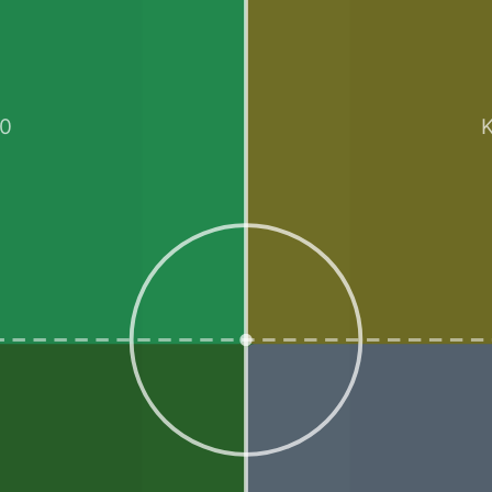
30
K
a fungerar ännu bättre tillsammans. Och med vårt API kan ni utöka och 