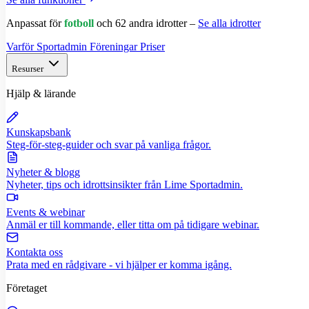
Anpassat för
fotboll
och 62 andra idrotter –
Se alla idrotter
Varför Sportadmin
Föreningar
Priser
Resurser
Hjälp & lärande
Kunskapsbank
Steg-för-steg-guider och svar på vanliga frågor.
Nyheter & blogg
Nyheter, tips och idrottsinsikter från Lime Sportadmin.
Events & webinar
Anmäl er till kommande, eller titta om på tidigare webinar.
Kontakta oss
Prata med en rådgivare - vi hjälper er komma igång.
Företaget