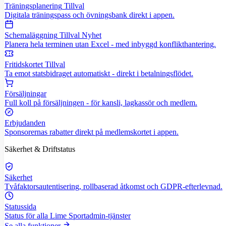
Träningsplanering
Tillval
Digitala träningspass och övningsbank direkt i appen.
Schemaläggning
Tillval
Nyhet
Planera hela terminen utan Excel - med inbyggd konflikthantering.
Fritidskortet
Tillval
Ta emot statsbidraget automatiskt - direkt i betalningsflödet.
Försäljningar
Full koll på försäljningen - för kansli, lagkassör och medlem.
Erbjudanden
Sponsorernas rabatter direkt på medlemskortet i appen.
Säkerhet & Driftstatus
Säkerhet
Tvåfaktorsautentisering, rollbaserad åtkomst och GDPR-efterlevnad.
Statussida
Status för alla Lime Sportadmin-tjänster
Se alla funktioner