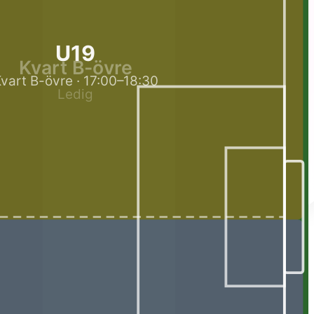
U19
Kvart B-övre
vart B-övre · 17:00–18:30
Ledig
anpassa Lime Sportadmin efter just er verksamhet.