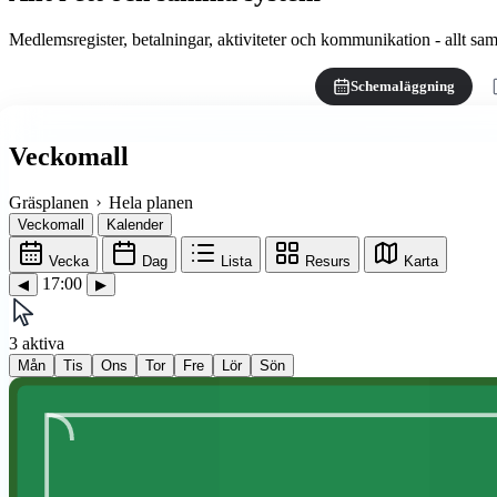
Medlemsregister, betalningar, aktiviteter och kommunikation - allt samla
Schemaläggning
Veckomall
Gräsplanen
Hela planen
Veckomall
Kalender
Vecka
Dag
Lista
Resurs
Karta
17:00
◀
▶
3 aktiva
Mån
Tis
Ons
Tor
Fre
Lör
Sön