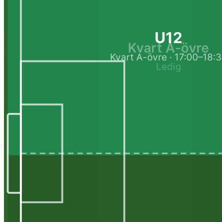
U12
Kvart A-övre
Kvart A-övre · 17:00–18:
Ledig
Lime Sportadmin spelar
med andra system
Ni kopplar enkelt ihop Lime Sportadmin med andra tjänster så att all
Läs mer om integrationer & API